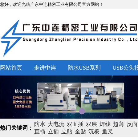
您好，欢迎光临广东中连精密工业有限公司官方网站！
网站首页
走进中连
防水USB系列
USB公头
防水
大电流
双面插
双层
焊线
超薄
反向
热门关键词：
直插
立插
立贴
全贴
沉板
鱼叉