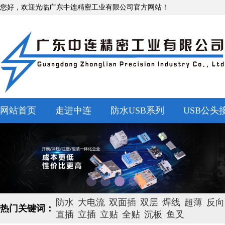
您好，欢迎光临广东中连精密工业有限公司官方网站！
网站首页
走进中连
防水USB系列
USB公头
防水
大电流
双面插
双层
焊线
超薄
反向
热门关键词：
直插
立插
立贴
全贴
沉板
鱼叉