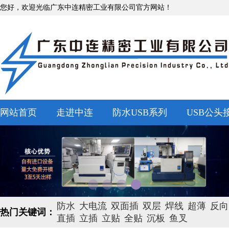
您好，欢迎光临广东中连精密工业有限公司官方网站！
网站首页
走进中连
防水USB系列
USB公头
防水
大电流
双面插
双层
焊线
超薄
反向
热门关键词：
直插
立插
立贴
全贴
沉板
鱼叉