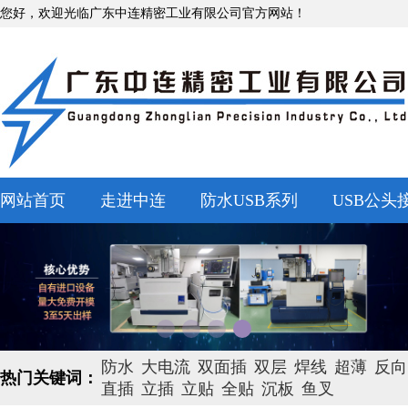
您好，欢迎光临广东中连精密工业有限公司官方网站！
网站首页
走进中连
防水USB系列
USB公头
防水
大电流
双面插
双层
焊线
超薄
反向
热门关键词：
直插
立插
立贴
全贴
沉板
鱼叉