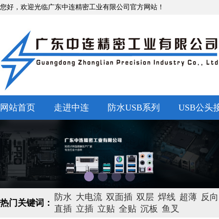
您好，欢迎光临广东中连精密工业有限公司官方网站！
网站首页
走进中连
防水USB系列
USB公头
防水
大电流
双面插
双层
焊线
超薄
反向
热门关键词：
直插
立插
立贴
全贴
沉板
鱼叉