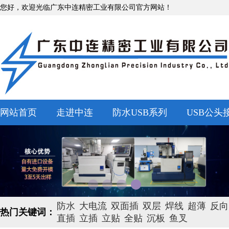
您好，欢迎光临广东中连精密工业有限公司官方网站！
网站首页
走进中连
防水USB系列
USB公头
防水
大电流
双面插
双层
焊线
超薄
反向
热门关键词：
直插
立插
立贴
全贴
沉板
鱼叉