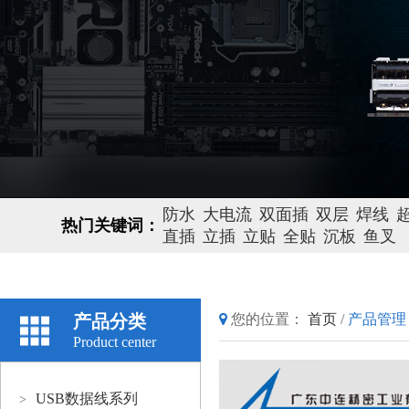
防水
大电流
双面插
双层
焊线
热门关键词：
直插
立插
立贴
全贴
沉板
鱼叉
产品分类
您的位置：
首页
/
产品管理
Product center
USB数据线系列
>