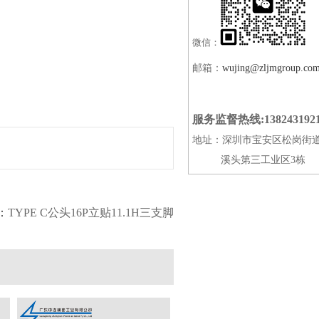
微信：
邮箱：
wujing@zljmgroup.co
服务监督热线:138243192
地址：深圳市宝安区松岗街
溪头第三工业区3栋
：
TYPE C公头16P立贴11.1H三支脚