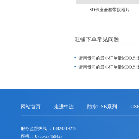
SD卡座全塑带接地片
旺铺下单常见问题
请问贵司的最小订单量MOQ是
请问贵司的最小订单量MOQ是
网站首页
走进中连
防水USB系列
US
服务监督热线:：13824319215
座机:：0755-27469427