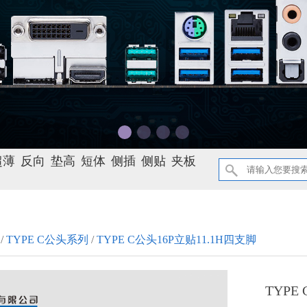
超薄
反向
垫高
短体
侧插
侧贴
夹板
/
TYPE C公头系列
/
TYPE C公头16P立贴11.1H四支脚
TYPE