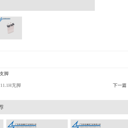
四支脚
11.1H无脚
下一篇
荐