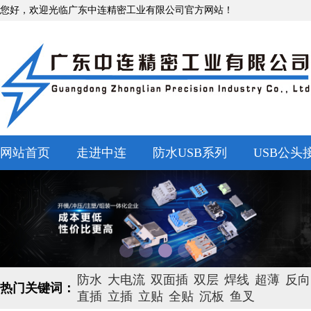
您好，欢迎光临广东中连精密工业有限公司官方网站！
网站首页
走进中连
防水USB系列
USB公头
防水
大电流
双面插
双层
焊线
超薄
反向
热门关键词：
直插
立插
立贴
全贴
沉板
鱼叉