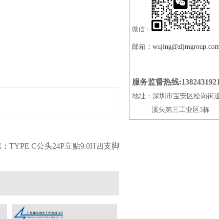
微信：
邮箱：
wujing@zljmgroup.co
服务监督热线:138243192
地址：深圳市宝安区松岗街
溪头第三工业区3栋
篇：
TYPE C公头24P立贴9.0H四支脚