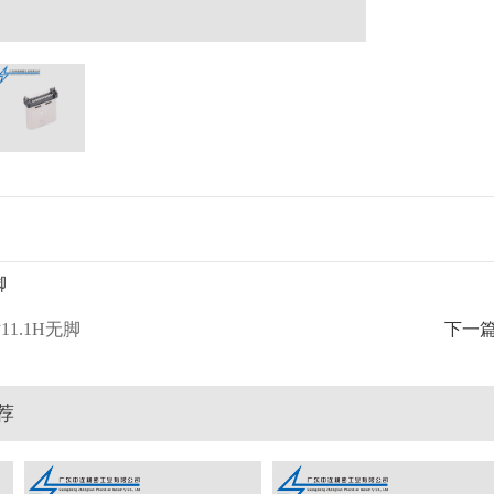
脚
11.1H无脚
下一
荐