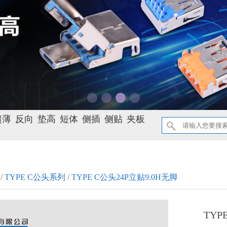
超薄
反向
垫高
短体
侧插
侧贴
夹板
/
TYPE C公头系列
/
TYPE C公头24P立贴9.0H无脚
TYP