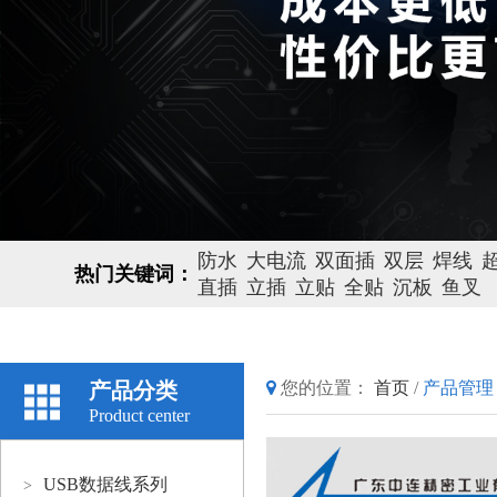
防水
大电流
双面插
双层
焊线
热门关键词：
直插
立插
立贴
全贴
沉板
鱼叉
产品分类
您的位置：
首页
/
产品管理
Product center
USB数据线系列
>