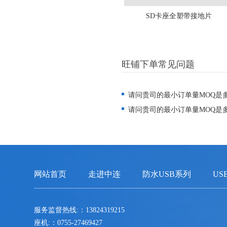
SD卡座全塑带接地片
旺铺下单常见问题
请问贵司的最小订单量MOQ是
请问贵司的最小订单量MOQ是
网站首页
走进中连
防水USB系列
US
服务监督热线:：13824319215
座机:：0755-27469427