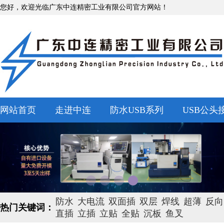
您好，欢迎光临广东中连精密工业有限公司官方网站！
网站首页
走进中连
防水USB系列
USB公头
防水
大电流
双面插
双层
焊线
超薄
反向
热门关键词：
直插
立插
立贴
全贴
沉板
鱼叉